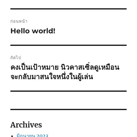
เมนู
ก่อนหน้า
นำทาง
Hello world!
เรื่อง
ก่อน
เรื่อง
หน้า:
ถัดไป
คงเป็นเป้าหมาย นิวคาสเซิ่ลดูเหมือน
เรื่อง
ต่อ
จะกลับมาสนใจหนึ่งในผู้เล่น
ไป:
Archives
มิถุนายน 2023