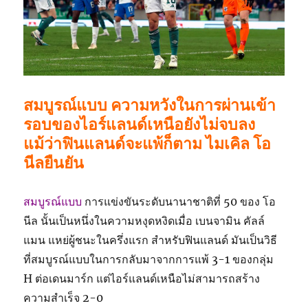
สมบูรณ์แบบ ความหวังในการผ่านเข้า
รอบของไอร์แลนด์เหนือยังไม่จบลง
แม้ว่าฟินแลนด์จะแพ้ก็ตาม ไมเคิล โอ
นีลยืนยัน
สมบูรณ์แบบ
การแข่งขันระดับนานาชาติที่ 50 ของ โอ
นีล นั้นเป็นหนึ่งในความหงุดหงิดเมื่อ เบนจามิน คัลล์
แมน แหย่ผู้ชนะในครึ่งแรก สำหรับฟินแลนด์ มันเป็นวิธี
ที่สมบูรณ์แบบในการกลับมาจากการแพ้ 3-1 ของกลุ่ม
H ต่อเดนมาร์ก แต่ไอร์แลนด์เหนือไม่สามารถสร้าง
ความสำเร็จ 2-0