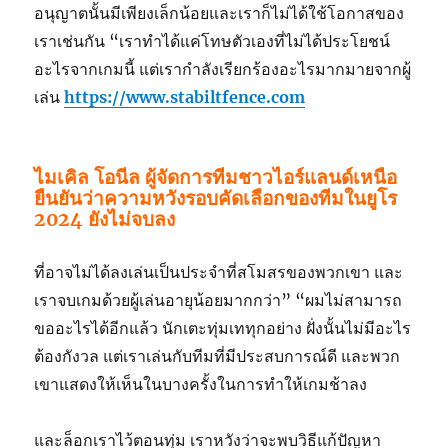
อนุญาตนั้นมีเพียงเล็กน้อยและเราก็ไม่ได้ใช้โอกาสของ
เราเช่นกัน “เราทำได้แค่โทษตัวเองที่ไม่ได้ประโยชน์
อะไรจากเกมนี้ แต่เรากำลังเรียกร้องอะไรมากมายจากผู้
เล่น
https://www.stabiltfence.com
ไมเคิล โอนีล ผู้จัดการทีมชาวไอร์แลนด์เหนือ
ยืนยันว่าความหวังรอบคัดเลือกของทีมในยูโร
2024 ยังไม่จบลง
ที่อาจไม่ได้ลงเล่นเป็นประจำที่สโมสรของพวกเขา และ
เราจบเกมด้วยผู้เล่นอายุน้อยมากกว่า” “ผมไม่สามารถ
ขออะไรได้อีกแล้ว นักเตะทุ่มเททุกอย่าง ฝั่งนั้นไม่มีอะไร
ต้องกังวล แต่เราเล่นกับทีมที่มีประสบการณ์ดี และพวก
เขาแสดงให้เห็นในบางครั้งในการทำให้เกมช้าลง
และล็อกเราไว้ตอนทุ่ม เราหวังว่าจะพบวิธีแก้ปัญหา