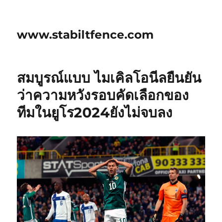
www.stabiltfence.com
สมบูรณ์แบบ ไมเคิลโอนีลยืนยัน
ว่าความหวังรอบคัดเลือกของ
ทีมในยูโร2024ยังไม่จบลง